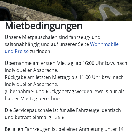
Natur genießen
Die schönsten Plätze Europas entdecken...
0
Mietbedingungen
Unsere Mietpauschalen sind fahrzeug- und
saisonabhängig und auf unserer Seite
Wohnmobile
und Preise
zu finden.
Übernahme am ersten Miettag: ab 16:00 Uhr bzw. nach
individueller Absprache.
Rückgabe am letzten Miettag: bis 11:00 Uhr bzw. nach
individueller Absprache.
(Übernahme- und Rückgabetag werden jeweils nur als
halber Miettag berechnet)
Die Servicepauschale ist für alle Fahrzeuge identisch
und beträgt einmalig 135 €.
Bei allen Fahrzeugen ist bei einer Anmietung unter 14